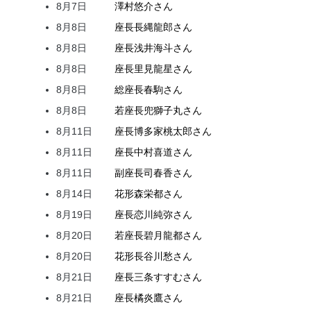
8月7日
澤村
悠介
さん
8月8日
座長
長縄
龍郎
さん
8月8日
座長
浅井
海斗
さん
8月8日
座長
里見
龍星
さん
8月8日
総座長
春駒
さん
8月8日
若座長
兜
獅子丸
さん
8月11日
座長
博多家
桃太郎
さん
8月11日
座長
中村
喜道
さん
8月11日
副座長
司
春香
さん
8月14日
花形
森
栄都
さん
8月19日
座長
恋川
純弥
さん
8月20日
若座長
碧月
龍都
さん
8月20日
花形
長谷川
愁
さん
8月21日
座長
三条
すすむ
さん
8月21日
座長
橘
炎鷹
さん