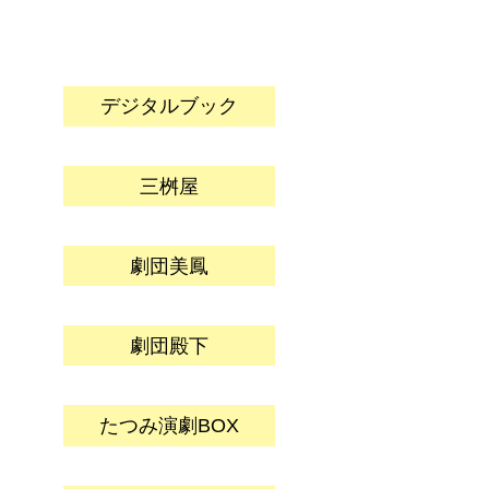
デジタルブック
三桝屋
劇団美鳳
劇団殿下
たつみ演劇BOX