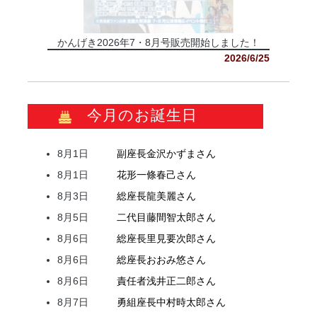
かんげき2026年7・8月号販売開始しました！
2026/6/25
今月のお誕生日
8月1日
副座長
金沢
かずま
さん
8月1日
花形
一條
春己
さん
8月3日
総座長
龍
美麗
さん
8月5日
二代目
藤間
智太郎
さん
8月6日
総座長
里見
要次郎
さん
8月6日
総座長
おおみ
悠
さん
8月6日
責任者
浅井
正二郎
さん
8月7日
勇組座長
中村
時太郎
さん