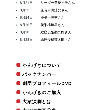
8月21日
リーダー
美穂
裕子
さん
8月23日
座長
真田
涼兒
さん
8月24日
座長
千澤
秀
さん
8月26日
花形
梓
琉星
さん
8月28日
総座長
姫
勘九郎
さん
8月28日
総座長
橘
菊太郎
さん
かんげきについて
バックナンバー
劇団プロフィールDVD
かんげきのご購入
大衆演劇とは