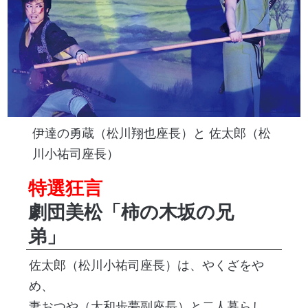
伊達の勇蔵（松川翔也座長）と 佐太郎（松
川小祐司座長）
特選狂言
劇団美松「柿の木坂の兄
弟」
佐太郎（松川小祐司座長）は、やくざをや
め、
妻おつや（大和歩夢副座長）と二人暮らし。