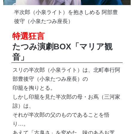
半次郎（小泉ライト）を抱きしめる 阿部豊
後守（小泉たつみ座長）
特選狂言
たつみ演劇BOX「マリア観
音」
スリの半次郎（小泉ライト）は、北町奉行阿
部豊後守（小泉たつみ座長）の
印籠を掏りとる。
しかし印籠を見た半次郎の母・お蔦（三河家
諒）は、
それが半次郎の父のものであることを悟
り…。
あえて「古臭さ」を究めた、味のあるお芝