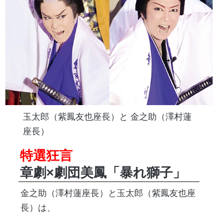
玉太郎（紫鳳友也座長）と 金之助（澤村蓮
座長）
特選狂言
章劇×劇団美鳳「暴れ獅子」
金之助（澤村蓮座長）と玉太郎（紫鳳友也座
長）は、