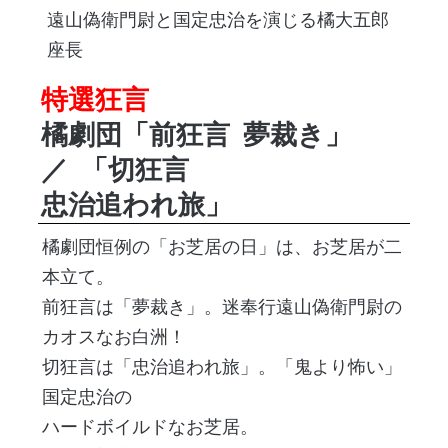
遠山偽衛門尉と国定忠治を演じる橘大五郎
座長
特選狂言
橘劇団「前狂言
夢裁き」
／
「切狂言
忠治追われ旅」
橘劇団恒例の「お芝居の日」は、お芝居が二
本立て。
前狂言は「夢裁き」。迷奉行遠山偽衛門尉の
カオスなお白洲！
切狂言は「忠治追われ旅」。「鬼より怖い」
国定忠治の
ハードボイルドなお芝居。