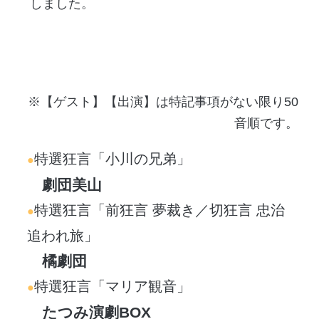
しました。
※【ゲスト】【出演】は特記事項がない限り50
音順です。
特選狂言「小川の兄弟」
劇団美山
特選狂言「前狂言 夢裁き／切狂言 忠治
追われ旅」
橘劇団
特選狂言「マリア観音」
たつみ演劇BOX