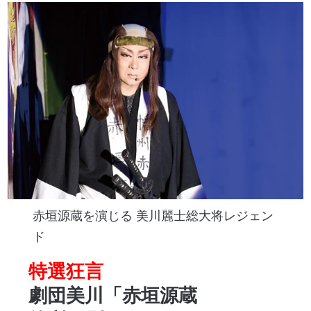
赤垣源蔵を演じる 美川麗士総大将レジェン
ド
特選狂言
劇団美川「赤垣源蔵