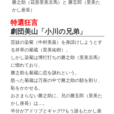
勝之助（花形里美京馬）と 勝五郎（里美た
かし座長）
特選狂言
劇団美山「小川の兄弟」
芸妓の染菊（中村美嘉）を身請けしようとす
る井草の菊蔵（里美祐樹）。
しかし染菊は博打打ちの勝之助（里美京馬）
に惚れており、
勝之助も菊蔵に恋を譲れという。
怒った菊蔵は万座の中で勝之助の額を割り、
恥をかかせる。
おさまらない勝之助に、兄の勝五郎（里美た
かし座長）は…。
半分がアドリブとギャグ!?もう誰もたかし座