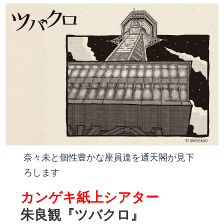
奈々未と個性豊かな座員達を通天閣が見下
ろします
カンゲキ紙上シアター
朱良観『ツバクロ』