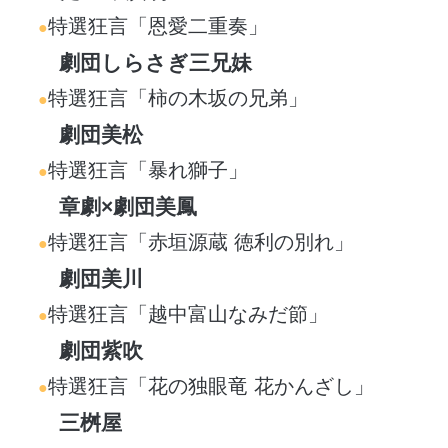
特選狂言「恩愛二重奏」
劇団しらさぎ三兄妹
特選狂言「柿の木坂の兄弟」
劇団美松
特選狂言「暴れ獅子」
章劇×劇団美鳳
特選狂言「赤垣源蔵 徳利の別れ」
劇団美川
特選狂言「越中富山なみだ節」
劇団紫吹
特選狂言「花の独眼竜 花かんざし」
三桝屋