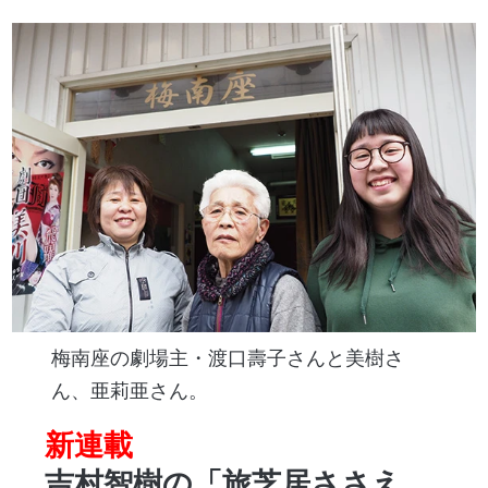
梅南座の劇場主・渡口壽子さんと美樹さ
ん、亜莉亜さん。
新連載
吉村智樹の「旅芝居ささえ