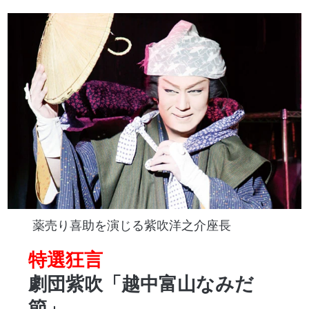
薬売り喜助を演じる紫吹洋之介座長
特選狂言
劇団紫吹「越中富山なみだ
節」