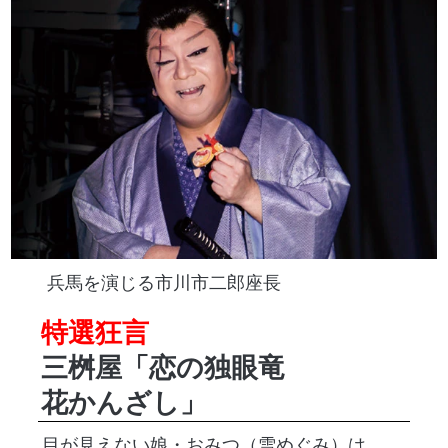
兵馬を演じる市川市二郎座長
特選狂言
三桝屋「恋の独眼竜
花かんざし」
目が見えない娘・おみつ（雪めぐみ）は、