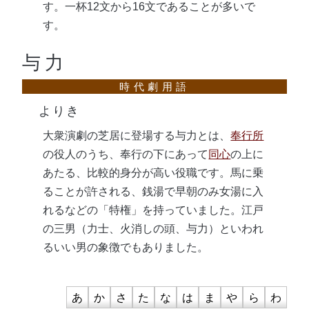
す。一杯12文から16文であることが多いで
す。
与力
よりき
大衆演劇の芝居に登場する与力とは、
奉行所
の役人のうち、奉行の下にあって
同心
の上に
あたる、比較的身分が高い役職です。馬に乗
ることが許される、銭湯で早朝のみ女湯に入
れるなどの「特権」を持っていました。江戸
の三男（力士、火消しの頭、与力）といわれ
るいい男の象徴でもありました。
あ
か
さ
た
な
は
ま
や
ら
わ