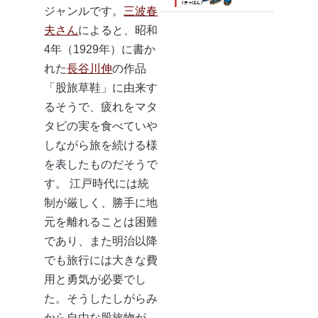
ジャンルです。
三波春
夫さん
によると、昭和
4年（1929年）に書か
れた
長谷川伸
の作品
「股旅草鞋」に由来す
るそうで、疲れをマタ
タビの実を食べていや
しながら旅を続ける様
を表したものだそうで
す。 江戸時代には統
制が厳しく、勝手に地
元を離れることは困難
であり、また明治以降
でも旅行には大きな費
用と勇気が必要でし
た。そうしたしがらみ
から自由な股旅物が