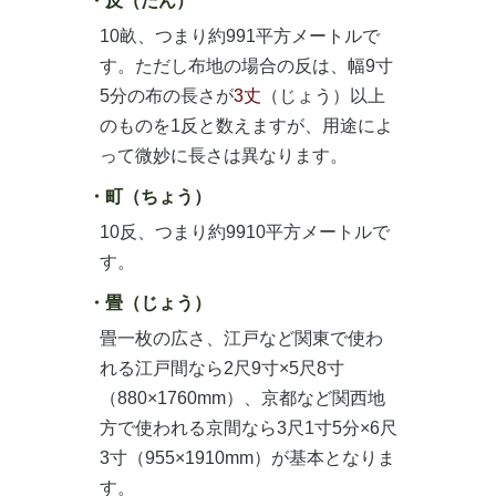
反（たん）
10畝、つまり約991平方メートルで
す。ただし布地の場合の反は、幅9寸
5分の布の長さが
3丈
（じょう）以上
のものを1反と数えますが、用途によ
って微妙に長さは異なります。
町（ちょう）
10反、つまり約9910平方メートルで
す。
畳（じょう）
畳一枚の広さ、江戸など関東で使わ
れる江戸間なら2尺9寸×5尺8寸
（880×1760mm）、京都など関西地
方で使われる京間なら3尺1寸5分×6尺
3寸（955×1910mm）が基本となりま
す。