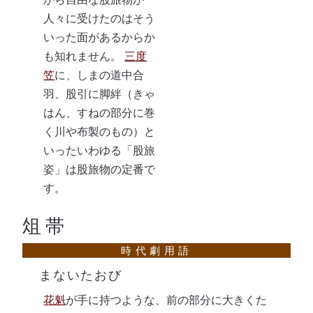
人々に受けたのはそう
いった面があるからか
も知れません。
三度
笠
に、しまの道中合
羽、股引に脚絆（きゃ
はん、すねの部分に巻
く川や布製のもの）と
いったいわゆる「股旅
姿」は股旅物の定番で
す。
俎帯
まないたおび
花魁
が手に持つような、前の部分に大きくた