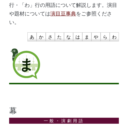
行・「わ」行の用語について解説します。演目
や題材については
演目豆事典
をご参照くださ
い。
あ
か
さ
た
な
は
ま
や
ら
わ
ま
幕