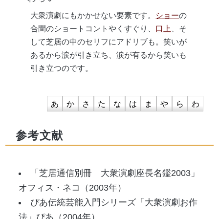
大衆演劇にもかかせない要素です。
ショー
の
合間のショートコントやくすぐり、
口上
、そ
して芝居の中のセリフにアドリブも。笑いが
あるから涙が引き立ち、涙が有るから笑いも
引き立つのです。
あ
か
さ
た
な
は
ま
や
ら
わ
参考文献
「芝居通信別冊 大衆演劇座長名鑑2003」
オフィス・ネコ（2003年）
ぴあ伝統芸能入門シリーズ「大衆演劇お作
法」ぴあ（2004年）