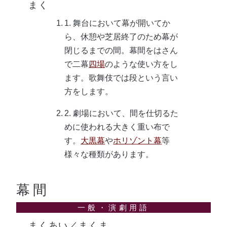
まく
舞台において幕が開いてか
ら、休憩や芝居終了のため幕が
閉じるまでの間。幕間をはさん
で二幕
四場
のような使い方をし
ます。歌舞伎では段という言い
方をします。
劇場において、間を仕切るた
めに使われる大きく重い布で
す。
大黒幕
や
ホリゾント幕
等
様々な種類があります。
幕間
まくあい／まくま