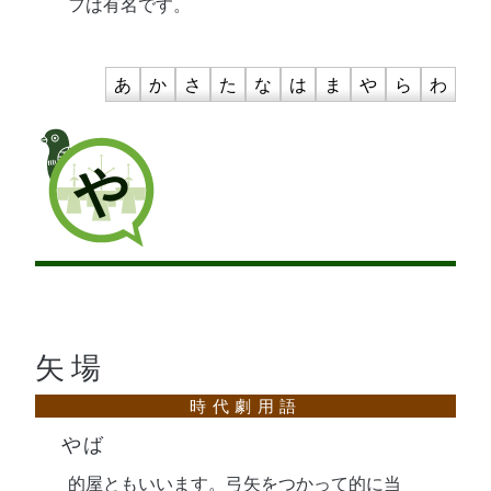
フは有名です。
あ
か
さ
た
な
は
ま
や
ら
わ
や
矢場
やば
的屋ともいいます。弓矢をつかって的に当