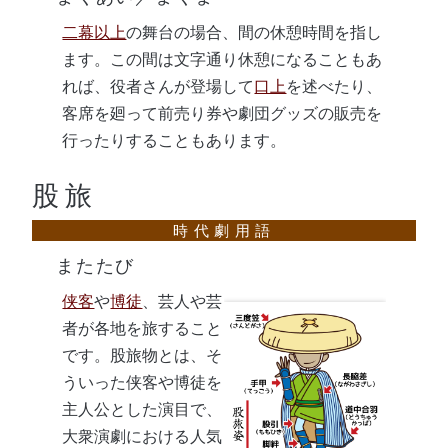
二幕以上
の舞台の場合、間の休憩時間を指し
ます。この間は文字通り休憩になることもあ
れば、役者さんが登場して
口上
を述べたり、
客席を廻って前売り券や劇団グッズの販売を
行ったりすることもあります。
股旅
またたび
侠客
や
博徒
、芸人や芸
者が各地を旅すること
です。股旅物とは、そ
ういった侠客や博徒を
主人公とした演目で、
大衆演劇における人気