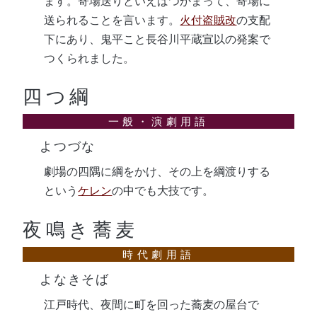
ます。寄場送りといえばつかまって、寄場に
送られることを言います。
火付盗賊改
の支配
下にあり、鬼平こと長谷川平蔵宣以の発案で
つくられました。
四つ綱
よつづな
劇場の四隅に綱をかけ、その上を綱渡りする
という
ケレン
の中でも大技です。
夜鳴き蕎麦
よなきそば
江戸時代、夜間に町を回った蕎麦の屋台で