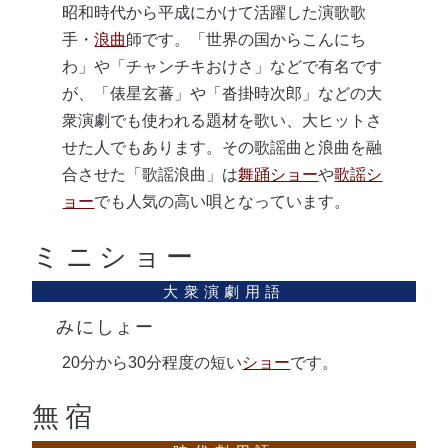
昭和時代から平成にかけて活躍した演歌歌
手・
浪曲
師です。「世界の国からこんにち
わ」や「チャンチキおけさ」などで有名です
が、「俵星玄蕃」や「沓掛時次郎」などの大
衆演劇でも使われる題材を歌い、大ヒットさ
せた人でもあります。その歌謡曲と浪曲を融
合させた「歌謡浪曲」は
舞踊ショー
や
歌謡シ
ョー
でも人気の高い唄となっています。
ミニショー
みにしょー
20分から30分程度の短い
ショー
です。
無宿