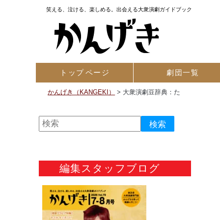
笑える、泣ける、楽しめる。出会える大衆演劇ガイドブック
トップ
ページ
劇団一覧
かんげき（KANGEKI）
>
大衆演劇豆辞典：た
編集スタッフブログ