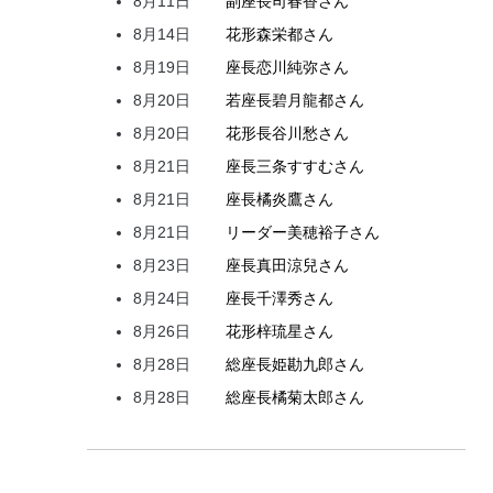
8月11日
副座長
司
春香
さん
8月14日
花形
森
栄都
さん
8月19日
座長
恋川
純弥
さん
8月20日
若座長
碧月
龍都
さん
8月20日
花形
長谷川
愁
さん
8月21日
座長
三条
すすむ
さん
8月21日
座長
橘
炎鷹
さん
8月21日
リーダー
美穂
裕子
さん
8月23日
座長
真田
涼兒
さん
8月24日
座長
千澤
秀
さん
8月26日
花形
梓
琉星
さん
8月28日
総座長
姫
勘九郎
さん
8月28日
総座長
橘
菊太郎
さん