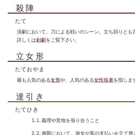
殺陣
たて
演劇において、刀による戦いのシーン。立ち回りとも
詳しくは
剣劇
をご覧下さい。
立女形
たておやま
最も人気のある
女形
や、人気のある
女性役者
を指しま
達引き
たてひき
義理や意地を張り合うこと
遊郭
において、遊女が客の支払いを立て替