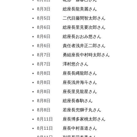
8月3日
総座長
龍
美麗
さん
8月5日
二代目
藤間
智太郎
さん
8月6日
総座長
里見
要次郎
さん
8月6日
総座長
おおみ
悠
さん
8月6日
責任者
浅井
正二郎
さん
8月7日
勇組座長
中村
時太郎
さん
8月7日
澤村
悠介
さん
8月8日
座長
長縄
龍郎
さん
8月8日
座長
浅井
海斗
さん
8月8日
座長
里見
龍星
さん
8月8日
総座長
春駒
さん
8月8日
若座長
兜
獅子丸
さん
8月11日
座長
博多家
桃太郎
さん
8月11日
座長
中村
喜道
さん