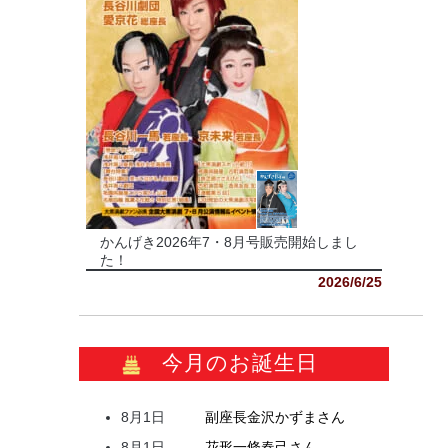
かんげき2026年7・8月号販売開始しまし
た！
2026/6/25
今月のお誕生日
8月1日
副座長
金沢
かずま
さん
8月1日
花形
一條
春己
さん