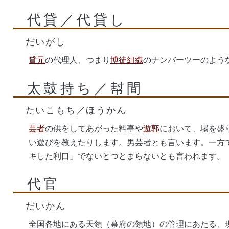
代貸／代貸し
だいがし
貸元
の代理人、つまり
博徒組織
のナンバーツーのよう
太鼓持ち／幇間
たいこもち／ほうかん
芸者
の供をしてあがった料亭や
遊郭
において、場を盛
い遊びを教えたりします。男芸者とも言います。一方
キした利口」でないとつとまらないとも言われます。
代官
だいかん
全国各地にある天領（幕府の領地）の管理にあたる、