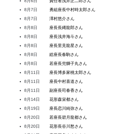
8月6日
責任者
浅井
正二郎
さん
8月7日
勇組座長
中村
時太郎
さん
8月7日
澤村
悠介
さん
8月8日
座長
長縄
龍郎
さん
8月8日
座長
浅井
海斗
さん
8月8日
座長
里見
龍星
さん
8月8日
総座長
春駒
さん
8月8日
若座長
兜
獅子丸
さん
8月11日
座長
博多家
桃太郎
さん
8月11日
座長
中村
喜道
さん
8月11日
副座長
司
春香
さん
8月14日
花形
森
栄都
さん
8月19日
座長
恋川
純弥
さん
8月20日
若座長
碧月
龍都
さん
8月20日
花形
長谷川
愁
さん