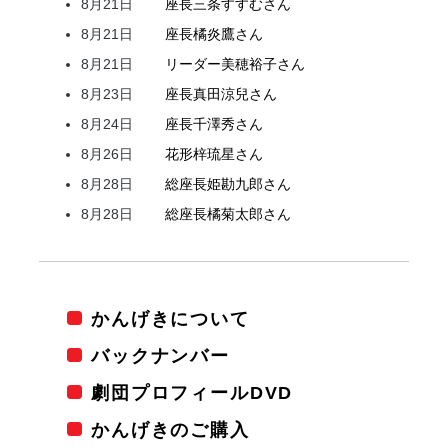
8月21日
座長
三条
すすむ
さん
8月21日
座長
橘
炎鷹
さん
8月21日
リーダー
美穂
裕子
さん
8月23日
座長
真田
涼兒
さん
8月24日
座長
千澤
秀
さん
8月26日
花形
梓
琉星
さん
8月28日
総座長
姫
勘九郎
さん
8月28日
総座長
橘
菊太郎
さん
かんげきについて
バックナンバー
劇団プロフィールDVD
かんげきのご購入