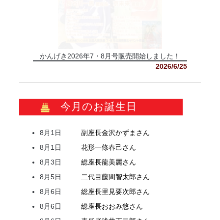
かんげき2026年7・8月号販売開始しました！
2026/6/25
今月のお誕生日
8月1日
副座長
金沢
かずま
さん
8月1日
花形
一條
春己
さん
8月3日
総座長
龍
美麗
さん
8月5日
二代目
藤間
智太郎
さん
8月6日
総座長
里見
要次郎
さん
8月6日
総座長
おおみ
悠
さん