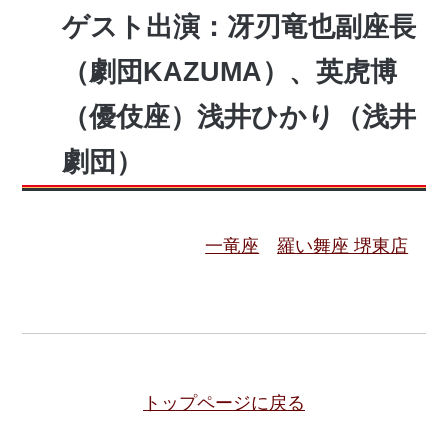
ゲスト出演：冴刃竜也副座長
（劇団KAZUMA）、英虎博
（優伎座）浅井ひかり（浅井
劇団）
一竜座
羅い舞座 堺東店
トップページに戻る