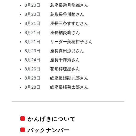
8月20日
若座長
碧月
龍都
さん
8月20日
花形
長谷川
愁
さん
8月21日
座長
三条
すすむ
さん
8月21日
座長
橘
炎鷹
さん
8月21日
リーダー
美穂
裕子
さん
8月23日
座長
真田
涼兒
さん
8月24日
座長
千澤
秀
さん
8月26日
花形
梓
琉星
さん
8月28日
総座長
姫
勘九郎
さん
8月28日
総座長
橘
菊太郎
さん
かんげきについて
バックナンバー