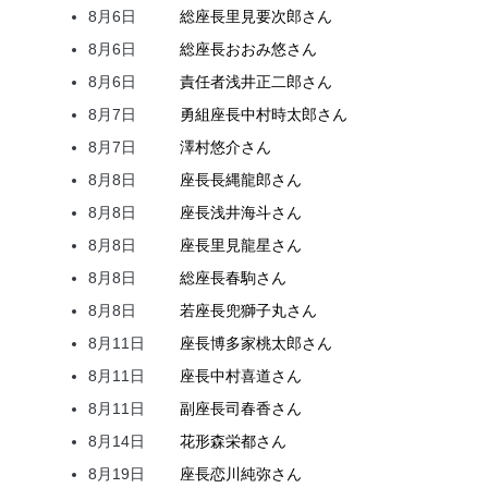
8月6日
総座長
里見
要次郎
さん
8月6日
総座長
おおみ
悠
さん
8月6日
責任者
浅井
正二郎
さん
8月7日
勇組座長
中村
時太郎
さん
8月7日
澤村
悠介
さん
8月8日
座長
長縄
龍郎
さん
8月8日
座長
浅井
海斗
さん
8月8日
座長
里見
龍星
さん
8月8日
総座長
春駒
さん
8月8日
若座長
兜
獅子丸
さん
8月11日
座長
博多家
桃太郎
さん
8月11日
座長
中村
喜道
さん
8月11日
副座長
司
春香
さん
8月14日
花形
森
栄都
さん
8月19日
座長
恋川
純弥
さん