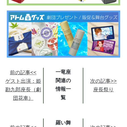
一竜座
前の記事<<
関連の
ゲスト出演：姫
次の記事>>
情報
勘九郎座長（劇
座長祭り
団花車）
羅い舞