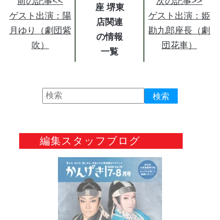
前の記事<<
次の記事>>
座 堺東
ゲスト出演：陽
ゲスト出演：姫
店関連
月ゆり（劇団紫
勘九郎座長（劇
の情報
吹）
団花車）
編集スタッフブログ