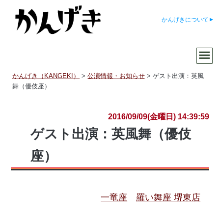
かんげきについて
かんげき（KANGEKI）
>
公演情報・お知らせ
>
ゲスト出演：英風
舞（優伎座）
2016/09/09(金曜日) 14:39:59
ゲスト出演：英風舞（優伎
座）
一竜座
羅い舞座 堺東店