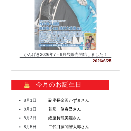
かんげき2026年7・8月号販売開始しました！
2026/6/25
今月のお誕生日
8月1日
副座長
金沢
かずま
さん
8月1日
花形
一條
春己
さん
8月3日
総座長
龍
美麗
さん
8月5日
二代目
藤間
智太郎
さん