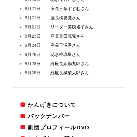
8月21日
座長
三条
すすむ
さん
8月21日
座長
橘
炎鷹
さん
8月21日
リーダー
美穂
裕子
さん
8月23日
座長
真田
涼兒
さん
8月24日
座長
千澤
秀
さん
8月26日
花形
梓
琉星
さん
8月28日
総座長
姫
勘九郎
さん
8月28日
総座長
橘
菊太郎
さん
かんげきについて
バックナンバー
劇団プロフィールDVD