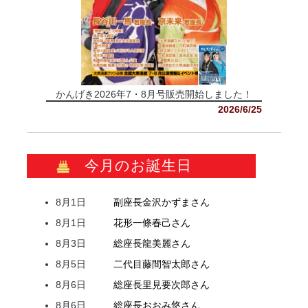
かんげき2026年7・8月号販売開始しました！
2026/6/25
今月のお誕生日
8月1日
副座長
金沢
かずま
さん
8月1日
花形
一條
春己
さん
8月3日
総座長
龍
美麗
さん
8月5日
二代目
藤間
智太郎
さん
8月6日
総座長
里見
要次郎
さん
8月6日
総座長
おおみ
悠
さん