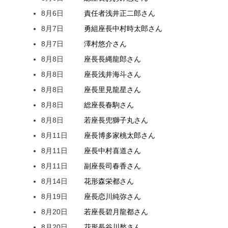
8月6日
責任者
浅井
正二郎
さん
8月7日
勇組座長
中村
時太郎
さん
8月7日
澤村
悠介
さん
8月8日
座長
長縄
龍郎
さん
8月8日
座長
浅井
海斗
さん
8月8日
座長
里見
龍星
さん
8月8日
総座長
春駒
さん
8月8日
若座長
兜
獅子丸
さん
8月11日
座長
博多家
桃太郎
さん
8月11日
座長
中村
喜道
さん
8月11日
副座長
司
春香
さん
8月14日
花形
森
栄都
さん
8月19日
座長
恋川
純弥
さん
8月20日
若座長
碧月
龍都
さん
8月20日
花形
長谷川
愁
さん