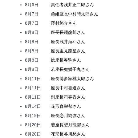
8月6日
責任者
浅井
正二郎
さん
8月7日
勇組座長
中村
時太郎
さん
8月7日
澤村
悠介
さん
8月8日
座長
長縄
龍郎
さん
8月8日
座長
浅井
海斗
さん
8月8日
座長
里見
龍星
さん
8月8日
総座長
春駒
さん
8月8日
若座長
兜
獅子丸
さん
8月11日
座長
博多家
桃太郎
さん
8月11日
座長
中村
喜道
さん
8月11日
副座長
司
春香
さん
8月14日
花形
森
栄都
さん
8月19日
座長
恋川
純弥
さん
8月20日
若座長
碧月
龍都
さん
8月20日
花形
長谷川
愁
さん