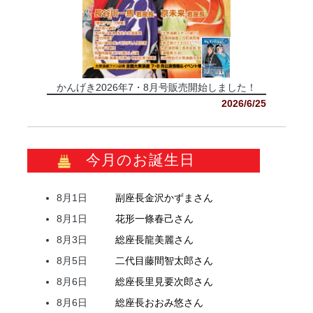
かんげき2026年7・8月号販売開始しました！
2026/6/25
今月のお誕生日
8月1日
副座長
金沢
かずま
さん
8月1日
花形
一條
春己
さん
8月3日
総座長
龍
美麗
さん
8月5日
二代目
藤間
智太郎
さん
8月6日
総座長
里見
要次郎
さん
8月6日
総座長
おおみ
悠
さん