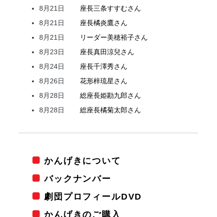
8月21日
座長
三条
すすむ
さん
8月21日
座長
橘
炎鷹
さん
8月21日
リーダー
美穂
裕子
さん
8月23日
座長
真田
涼兒
さん
8月24日
座長
千澤
秀
さん
8月26日
花形
梓
琉星
さん
8月28日
総座長
姫
勘九郎
さん
8月28日
総座長
橘
菊太郎
さん
かんげきについて
バックナンバー
劇団プロフィールDVD
かんげきのご購入