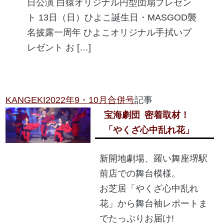
日公演 白猿オリジナル円型団扇プレゼン
ト 13日（日）ひよこ誕生日・MASGOD襲
名披露一周年 ひよこオリジナル手拭いプ
レゼント お […]
KANGEKI2022年9・10月合併号
記事
宝海劇団
密着取材！
「やくざ心中乱れ花」
新開地劇場、羅い舞座堺駅
前店での舞台模様。
お芝居「やくざ心中乱れ
花」から舞台袖レポートま
でたっぷりお届け!