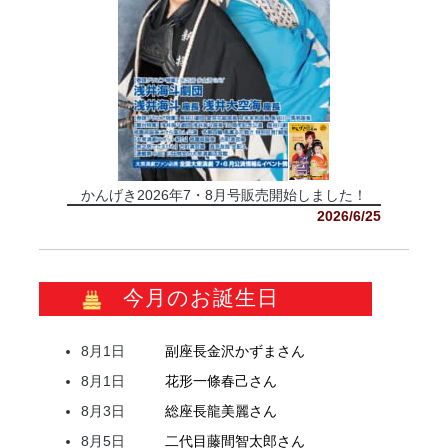
かんげき2026年7・8月号販売開始しました！
2026/6/25
今月のお誕生日
8月1日
副座長
金沢
かずま
さん
8月1日
花形
一條
春己
さん
8月3日
総座長
龍
美麗
さん
8月5日
二代目
藤間
智太郎
さん