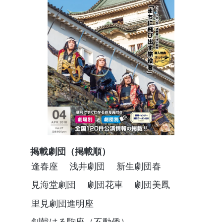
掲載劇団（掲載順）
逢春座
浅井劇団
新生劇団春
見海堂劇団
劇団花車
劇団美鳳
里見劇団進明座
剣戟はる駒座（不動倭）