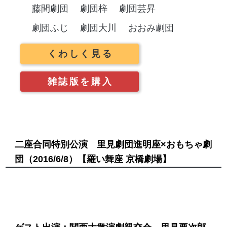
藤間劇団
劇団梓
劇団芸昇
劇団ふじ
劇団大川
おおみ劇団
くわしく見る
雑誌版を購入
二座合同特別公演 里見劇団進明座×おもちゃ劇
団
（2016/6/8）
【羅い舞座 京橋劇場】