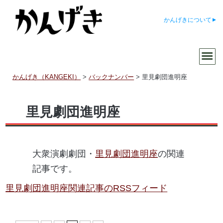
かんげきについて
かんげき（KANGEKI）
>
バックナンバー
>
里見劇団進明座
里見劇団進明座
大衆演劇劇団・
里見劇団進明座
の関連
記事です。
里見劇団進明座関連記事のRSSフィード