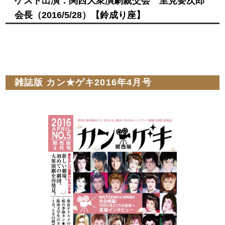
ゲスト出演：関西大衆演劇親交会 里見要次郎
会長
（2016/5/28）
【鈴成り座】
雑誌版 カン★ゲキ2016年4月号