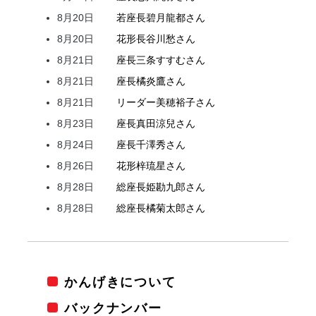
8月20日
若座長
碧月
龍都
さん
8月20日
花形
長谷川
愁
さん
8月21日
座長
三条
すすむ
さん
8月21日
座長
橘
炎鷹
さん
8月21日
リーダー
美穂
裕子
さん
8月23日
座長
真田
涼兒
さん
8月24日
座長
千澤
秀
さん
8月26日
花形
梓
琉星
さん
8月28日
総座長
姫
勘九郎
さん
8月28日
総座長
橘
菊太郎
さん
かんげきについて
バックナンバー