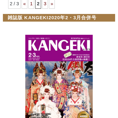
2 / 3
«
1
2
3
»
雑誌版 KANGEKI2020年2・3月合併号