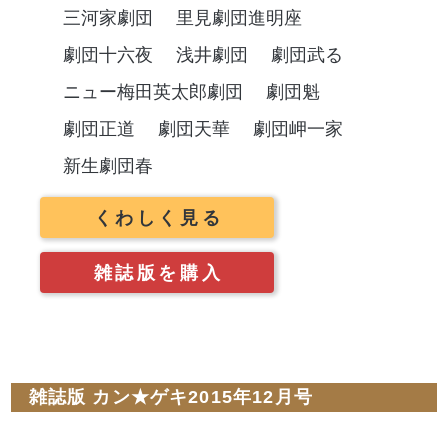
三河家劇団
里見劇団進明座
劇団十六夜
浅井劇団
劇団武る
ニュー梅田英太郎劇団
劇団魁
劇団正道
劇団天華
劇団岬一家
新生劇団春
くわしく見る
雑誌版を購入
雑誌版 カン★ゲキ2015年12月号