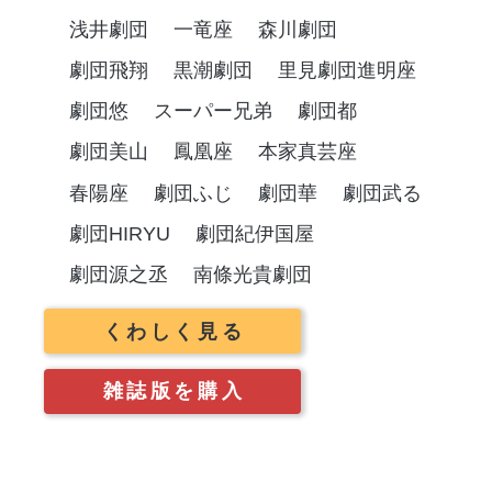
浅井劇団
一竜座
森川劇団
劇団飛翔
黒潮劇団
里見劇団進明座
劇団悠
スーパー兄弟
劇団都
劇団美山
鳳凰座
本家真芸座
春陽座
劇団ふじ
劇団華
劇団武る
劇団HIRYU
劇団紀伊国屋
劇団源之丞
南條光貴劇団
くわしく見る
雑誌版を購入