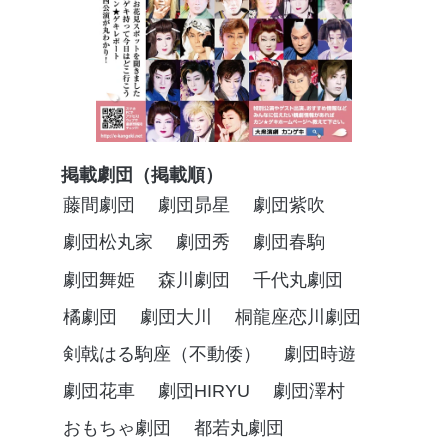
掲載劇団（掲載順）
藤間劇団
劇団昴星
劇団紫吹
劇団松丸家
劇団秀
劇団春駒
劇団舞姫
森川劇団
千代丸劇団
橘劇団
劇団大川
桐龍座恋川劇団
剣戟はる駒座（不動倭）
劇団時遊
劇団花車
劇団HIRYU
劇団澤村
おもちゃ劇団
都若丸劇団