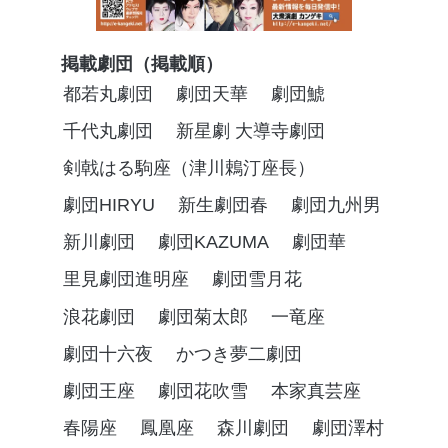
掲載劇団（掲載順）
都若丸劇団
劇団天華
劇団鯱
千代丸劇団
新星劇 大導寺劇団
剣戟はる駒座（津川鵣汀座長）
劇団HIRYU
新生劇団春
劇団九州男
新川劇団
劇団KAZUMA
劇団華
里見劇団進明座
劇団雪月花
浪花劇団
劇団菊太郎
一竜座
劇団十六夜
かつき夢二劇団
劇団王座
劇団花吹雪
本家真芸座
春陽座
鳳凰座
森川劇団
劇団澤村