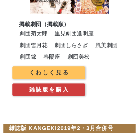
掲載劇団（掲載順）
劇団菊太郎
里見劇団進明座
劇団雪月花
劇団しらさぎ
風美劇団
劇団錦
春陽座
劇団美松
くわしく見る
雑誌版を購入
雑誌版 KANGEKI2019年2・3月合併号