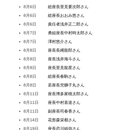
8月6日
総座長
里見
要次郎
さん
8月6日
総座長
おおみ
悠
さん
8月6日
責任者
浅井
正二郎
さん
8月7日
勇組座長
中村
時太郎
さん
8月7日
澤村
悠介
さん
8月8日
座長
長縄
龍郎
さん
8月8日
座長
浅井
海斗
さん
8月8日
座長
里見
龍星
さん
8月8日
総座長
春駒
さん
8月8日
若座長
兜
獅子丸
さん
8月11日
座長
博多家
桃太郎
さん
8月11日
座長
中村
喜道
さん
8月11日
副座長
司
春香
さん
8月14日
花形
森
栄都
さん
8月19日
座長
恋川
純弥
さん