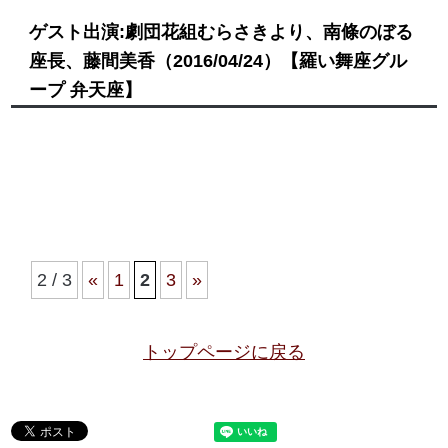
ゲスト出演:劇団花組むらさきより、南條のぼる
座長、藤間美香
（2016/04/24）
【羅い舞座グル
ープ 弁天座】
2 / 3
«
1
2
3
»
トップページに戻る