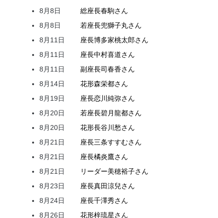
8月8日
総座長
春駒
さん
8月8日
若座長
兜
獅子丸
さん
8月11日
座長
博多家
桃太郎
さん
8月11日
座長
中村
喜道
さん
8月11日
副座長
司
春香
さん
8月14日
花形
森
栄都
さん
8月19日
座長
恋川
純弥
さん
8月20日
若座長
碧月
龍都
さん
8月20日
花形
長谷川
愁
さん
8月21日
座長
三条
すすむ
さん
8月21日
座長
橘
炎鷹
さん
8月21日
リーダー
美穂
裕子
さん
8月23日
座長
真田
涼兒
さん
8月24日
座長
千澤
秀
さん
8月26日
花形
梓
琉星
さん