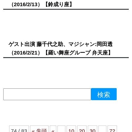
（2016/2/13）
【鈴成り座】
ゲスト出演 藤千代之助、マジシャン:岡田透
（2016/2/21）
【羅い舞座グループ 弁天座】
74 / 83
« 先頭
«
...
10
20
30
...
72