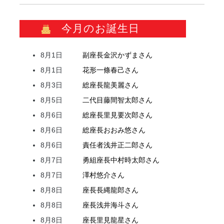
今月のお誕生日
8月1日
副座長
金沢
かずま
さん
8月1日
花形
一條
春己
さん
8月3日
総座長
龍
美麗
さん
8月5日
二代目
藤間
智太郎
さん
8月6日
総座長
里見
要次郎
さん
8月6日
総座長
おおみ
悠
さん
8月6日
責任者
浅井
正二郎
さん
8月7日
勇組座長
中村
時太郎
さん
8月7日
澤村
悠介
さん
8月8日
座長
長縄
龍郎
さん
8月8日
座長
浅井
海斗
さん
8月8日
座長
里見
龍星
さん