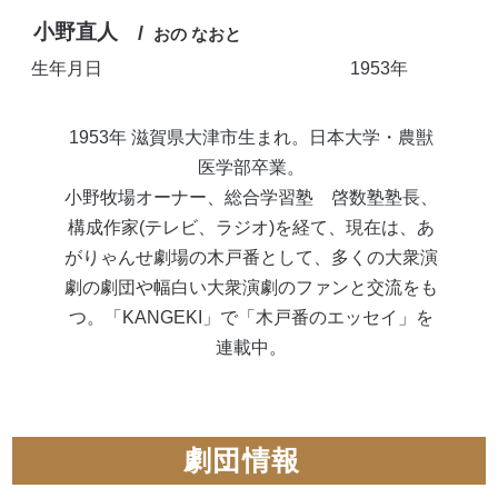
小野直人
おの なおと
生年月日
1953年
1953年 滋賀県大津市生まれ。日本大学・農獣
医学部卒業。
小野牧場オーナー、総合学習塾 啓数塾塾長、
構成作家
(
テレビ、ラジオ
)
を経て、
現在は、あ
がりゃんせ劇場の木戸番として、多くの大衆演
劇の劇団や幅白い大衆演劇のファンと交流をも
つ。「K
ANGEKI
」で「木戸番のエッセイ」を
連載中。
劇団情報