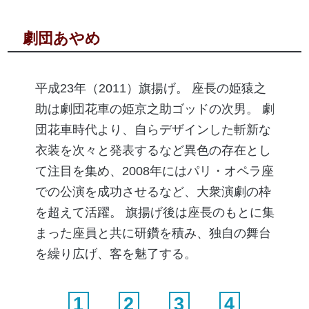
劇団あやめ
平成23年（2011）旗揚げ。 座長の姫猿之
助は劇団花車の姫京之助ゴッドの次男。 劇
団花車時代より、自らデザインした斬新な
衣装を次々と発表するなど異色の存在とし
て注目を集め、2008年にはパリ・オペラ座
での公演を成功させるなど、大衆演劇の枠
を超えて活躍。 旗揚げ後は座長のもとに集
まった座員と共に研鑽を積み、独自の舞台
を繰り広げ、客を魅了する。
1
2
3
4