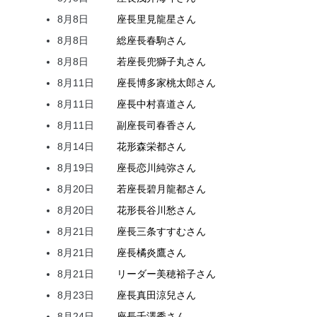
8月8日
座長
里見
龍星
さん
8月8日
総座長
春駒
さん
8月8日
若座長
兜
獅子丸
さん
8月11日
座長
博多家
桃太郎
さん
8月11日
座長
中村
喜道
さん
8月11日
副座長
司
春香
さん
8月14日
花形
森
栄都
さん
8月19日
座長
恋川
純弥
さん
8月20日
若座長
碧月
龍都
さん
8月20日
花形
長谷川
愁
さん
8月21日
座長
三条
すすむ
さん
8月21日
座長
橘
炎鷹
さん
8月21日
リーダー
美穂
裕子
さん
8月23日
座長
真田
涼兒
さん
8月24日
座長
千澤
秀
さん