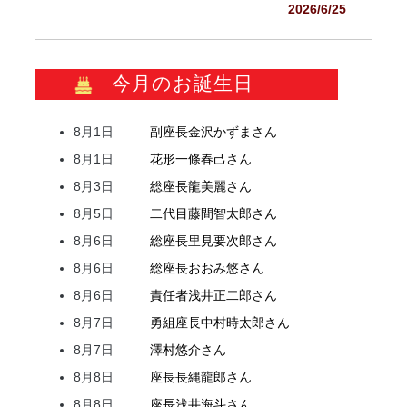
2026/6/25
今月のお誕生日
8月1日
副座長
金沢
かずま
さん
8月1日
花形
一條
春己
さん
8月3日
総座長
龍
美麗
さん
8月5日
二代目
藤間
智太郎
さん
8月6日
総座長
里見
要次郎
さん
8月6日
総座長
おおみ
悠
さん
8月6日
責任者
浅井
正二郎
さん
8月7日
勇組座長
中村
時太郎
さん
8月7日
澤村
悠介
さん
8月8日
座長
長縄
龍郎
さん
8月8日
座長
浅井
海斗
さん