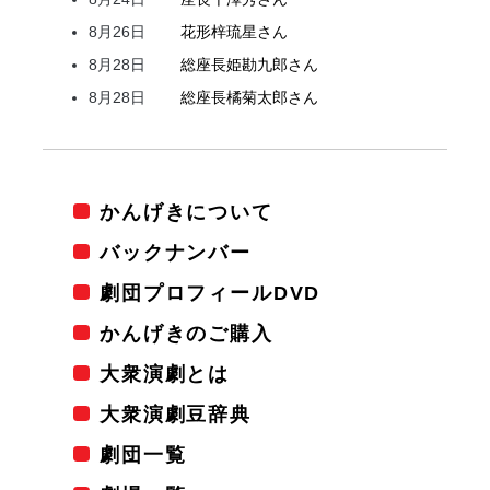
8月26日
花形
梓
琉星
さん
8月28日
総座長
姫
勘九郎
さん
8月28日
総座長
橘
菊太郎
さん
かんげきについて
バックナンバー
劇団プロフィールDVD
かんげきのご購入
大衆演劇とは
大衆演劇豆辞典
劇団一覧