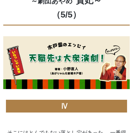
貴妃～
～劇団あやめ
（5/5）
Ⅳ
そこにはとんでもない落とし穴があった。 一番得