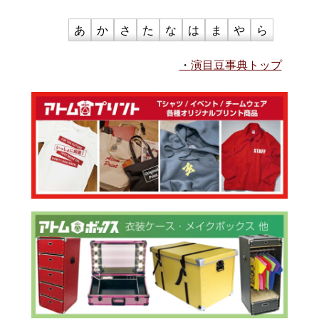
あ
か
さ
た
な
は
ま
や
ら
演目豆事典トップ