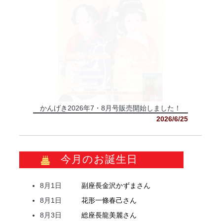
かんげき2026年7・8月号販売開始しました！
2026/6/25
今月のお誕生日
8月1日
副座長
金沢
かずま
さん
8月1日
花形
一條
春己
さん
8月3日
総座長
龍
美麗
さん