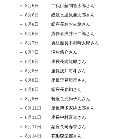
8月5日
二代目
藤間
智太郎
さん
8月6日
総座長
里見
要次郎
さん
8月6日
総座長
おおみ
悠
さん
8月6日
責任者
浅井
正二郎
さん
8月7日
勇組座長
中村
時太郎
さん
8月7日
澤村
悠介
さん
8月8日
座長
長縄
龍郎
さん
8月8日
座長
浅井
海斗
さん
8月8日
座長
里見
龍星
さん
8月8日
総座長
春駒
さん
8月8日
若座長
兜
獅子丸
さん
8月11日
座長
博多家
桃太郎
さん
8月11日
座長
中村
喜道
さん
8月11日
副座長
司
春香
さん
8月14日
花形
森
栄都
さん