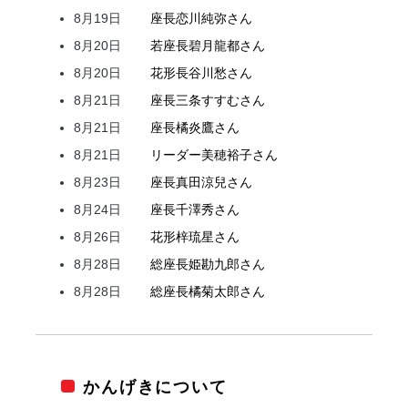
8月19日
座長
恋川
純弥
さん
8月20日
若座長
碧月
龍都
さん
8月20日
花形
長谷川
愁
さん
8月21日
座長
三条
すすむ
さん
8月21日
座長
橘
炎鷹
さん
8月21日
リーダー
美穂
裕子
さん
8月23日
座長
真田
涼兒
さん
8月24日
座長
千澤
秀
さん
8月26日
花形
梓
琉星
さん
8月28日
総座長
姫
勘九郎
さん
8月28日
総座長
橘
菊太郎
さん
かんげきについて