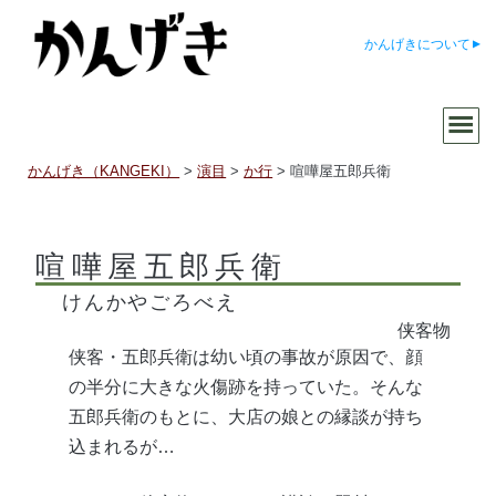
かんげきについて
かんげき（KANGEKI）
>
演目
>
か行
>
喧嘩屋五郎兵衛
喧嘩屋五郎兵衛
けんかやごろべえ
侠客物
侠客・五郎兵衛は幼い頃の事故が原因で、顔
の半分に大きな火傷跡を持っていた。そんな
五郎兵衛のもとに、大店の娘との縁談が持ち
込まれるが…