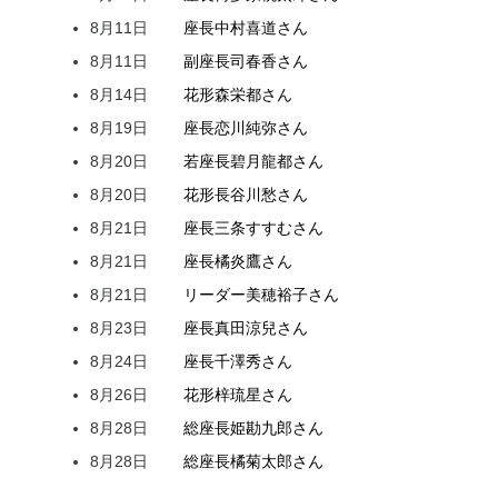
8月11日
座長
中村
喜道
さん
8月11日
副座長
司
春香
さん
8月14日
花形
森
栄都
さん
8月19日
座長
恋川
純弥
さん
8月20日
若座長
碧月
龍都
さん
8月20日
花形
長谷川
愁
さん
8月21日
座長
三条
すすむ
さん
8月21日
座長
橘
炎鷹
さん
8月21日
リーダー
美穂
裕子
さん
8月23日
座長
真田
涼兒
さん
8月24日
座長
千澤
秀
さん
8月26日
花形
梓
琉星
さん
8月28日
総座長
姫
勘九郎
さん
8月28日
総座長
橘
菊太郎
さん