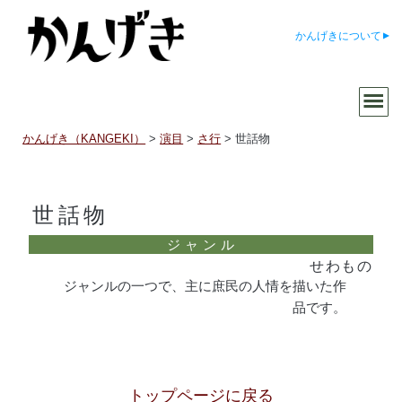
かんげきについて
かんげき（KANGEKI）
>
演目
>
さ行
>
世話物
世話物
せわもの
ジャンルの一つで、主に庶民の人情を描いた作
品です。
トップページに戻る