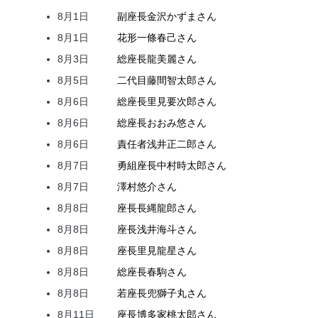
8月1日
副座長
金沢
かずま
さん
8月1日
花形
一條
春己
さん
8月3日
総座長
龍
美麗
さん
8月5日
二代目
藤間
智太郎
さん
8月6日
総座長
里見
要次郎
さん
8月6日
総座長
おおみ
悠
さん
8月6日
責任者
浅井
正二郎
さん
8月7日
勇組座長
中村
時太郎
さん
8月7日
澤村
悠介
さん
8月8日
座長
長縄
龍郎
さん
8月8日
座長
浅井
海斗
さん
8月8日
座長
里見
龍星
さん
8月8日
総座長
春駒
さん
8月8日
若座長
兜
獅子丸
さん
8月11日
座長
博多家
桃太郎
さん