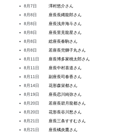
8月7日
澤村
悠介
さん
8月8日
座長
長縄
龍郎
さん
8月8日
座長
浅井
海斗
さん
8月8日
座長
里見
龍星
さん
8月8日
総座長
春駒
さん
8月8日
若座長
兜
獅子丸
さん
8月11日
座長
博多家
桃太郎
さん
8月11日
座長
中村
喜道
さん
8月11日
副座長
司
春香
さん
8月14日
花形
森
栄都
さん
8月19日
座長
恋川
純弥
さん
8月20日
若座長
碧月
龍都
さん
8月20日
花形
長谷川
愁
さん
8月21日
座長
三条
すすむ
さん
8月21日
座長
橘
炎鷹
さん