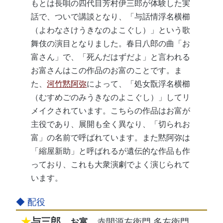
もとは長唄の四代目芳村伊三郎が体験した実
話で、ついで講談となり、「与話情浮名横櫛
（よわなさけうきなのよこぐし）」という歌
舞伎の演目となりました。春日八郎の曲「お
富さん」で、「死んだはずだよ」と言われる
お富さんはこの作品のお富のことです。ま
た、
河竹黙阿弥
によって、「処女翫浮名横櫛
（むすめごのみうきなのよこぐし）」してリ
メイクされています。こちらの作品はお富が
主役であり、展開も全く異なり、「切られお
富」の名前で呼ばれています。また黙阿弥は
「縮屋新助」と呼ばれるが遺伝的な作品も作
っており、これも大衆演劇でよく演じられて
います。
与三郎
お富
赤間源左衛門 多左衛門