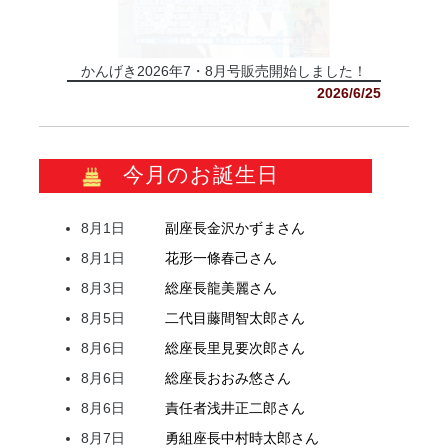
かんげき2026年7・8月号販売開始しました！
2026/6/25
今月のお誕生日
8月1日
副座長
金沢
かずま
さん
8月1日
花形
一條
春己
さん
8月3日
総座長
龍
美麗
さん
8月5日
二代目
藤間
智太郎
さん
8月6日
総座長
里見
要次郎
さん
8月6日
総座長
おおみ
悠
さん
8月6日
責任者
浅井
正二郎
さん
8月7日
勇組座長
中村
時太郎
さん