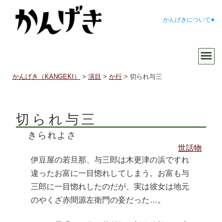
かんげきについて
かんげき（KANGEKI）
>
演目
>
か行
>
切られ与三
切られ与三
きられよさ
世話物
伊豆屋の若旦那、与三郎は木更津の浜ですれ
違ったお富に一目惚れしてしまう。お富も与
三郎に一目惚れしたのだが、実は彼女は地元
のやくざ赤間源左衛門の妾だった…。