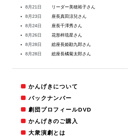
8月21日
リーダー
美穂
裕子
さん
8月23日
座長
真田
涼兒
さん
8月24日
座長
千澤
秀
さん
8月26日
花形
梓
琉星
さん
8月28日
総座長
姫
勘九郎
さん
8月28日
総座長
橘
菊太郎
さん
かんげきについて
バックナンバー
劇団プロフィールDVD
かんげきのご購入
大衆演劇とは