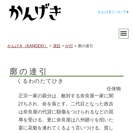
かんげきについて
かんげき（KANGEKI）
>
演目
>
か行
>
廓の達引
廓の達引
くるわのたてひき
任侠物
正宗一家の親分は、敵対する奈良屋一家に闇
討ちされ、命を落とす。二代目となった政吉
は奈良屋の代貸に額傷をつけられるなどの屈
辱を受ける。更に奈良屋は八州廻りを招いた
宴に花魁を連れてくるよう言いつける。貧し