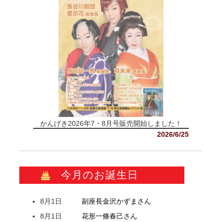
かんげき2026年7・8月号販売開始しました！
2026/6/25
今月のお誕生日
8月1日
副座長
金沢
かずま
さん
8月1日
花形
一條
春己
さん