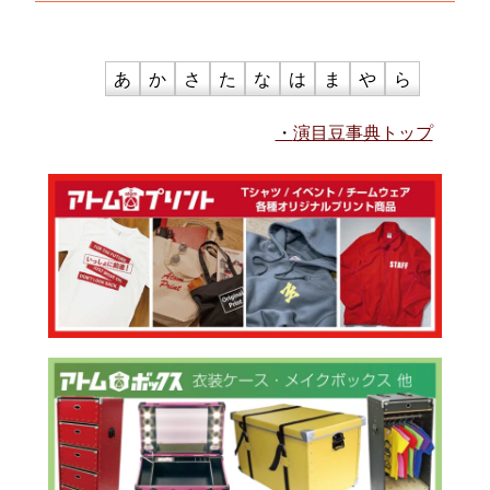
あ
か
さ
た
な
は
ま
や
ら
演目豆事典トップ