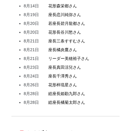
8月14日
花形
森
栄都
さん
8月19日
座長
恋川
純弥
さん
8月20日
若座長
碧月
龍都
さん
8月20日
花形
長谷川
愁
さん
8月21日
座長
三条
すすむ
さん
8月21日
座長
橘
炎鷹
さん
8月21日
リーダー
美穂
裕子
さん
8月23日
座長
真田
涼兒
さん
8月24日
座長
千澤
秀
さん
8月26日
花形
梓
琉星
さん
8月28日
総座長
姫
勘九郎
さん
8月28日
総座長
橘
菊太郎
さん