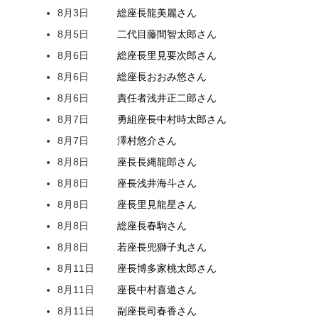
8月3日
総座長
龍
美麗
さん
8月5日
二代目
藤間
智太郎
さん
8月6日
総座長
里見
要次郎
さん
8月6日
総座長
おおみ
悠
さん
8月6日
責任者
浅井
正二郎
さん
8月7日
勇組座長
中村
時太郎
さん
8月7日
澤村
悠介
さん
8月8日
座長
長縄
龍郎
さん
8月8日
座長
浅井
海斗
さん
8月8日
座長
里見
龍星
さん
8月8日
総座長
春駒
さん
8月8日
若座長
兜
獅子丸
さん
8月11日
座長
博多家
桃太郎
さん
8月11日
座長
中村
喜道
さん
8月11日
副座長
司
春香
さん