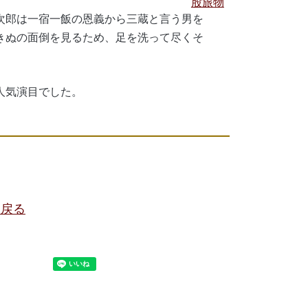
股旅物
次郎は一宿一飯の恩義から三蔵と言う男を
きぬの面倒を見るため、足を洗って尽くそ
人気演目でした。
に戻る