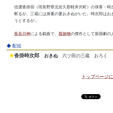
信濃沓掛宿（現長野県北佐久郡軽井沢町）の侠客・時
斬るが、三蔵には身重の妻おきぬがいた。時次郎はお
うとするが…
長谷川伸
による戯曲で、
股旅物
の傑作として新国劇の
沓掛時次郎
おきぬ
六ツ田の三蔵
おろく
トップページ