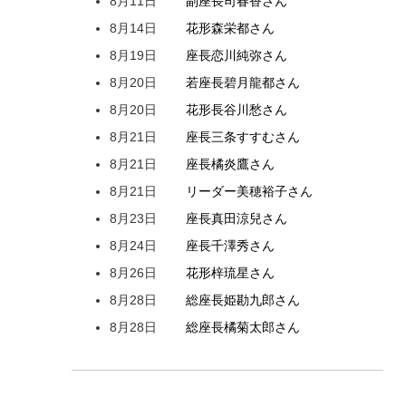
8月11日
副座長
司
春香
さん
8月14日
花形
森
栄都
さん
8月19日
座長
恋川
純弥
さん
8月20日
若座長
碧月
龍都
さん
8月20日
花形
長谷川
愁
さん
8月21日
座長
三条
すすむ
さん
8月21日
座長
橘
炎鷹
さん
8月21日
リーダー
美穂
裕子
さん
8月23日
座長
真田
涼兒
さん
8月24日
座長
千澤
秀
さん
8月26日
花形
梓
琉星
さん
8月28日
総座長
姫
勘九郎
さん
8月28日
総座長
橘
菊太郎
さん