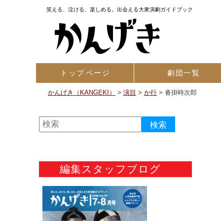
笑える、泣ける、楽しめる。出会える大衆演劇ガイドブック
トップ
ページ
劇団一覧
かんげき（KANGEKI）
>
演目
>
か行
>
沓掛時次郎
編集スタッフブログ