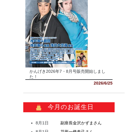
かんげき2026年7・8月号販売開始しまし
た！
2026/6/25
今月のお誕生日
8月1日
副座長
金沢
かずま
さん
8月1日
花形
一條
春己
さん