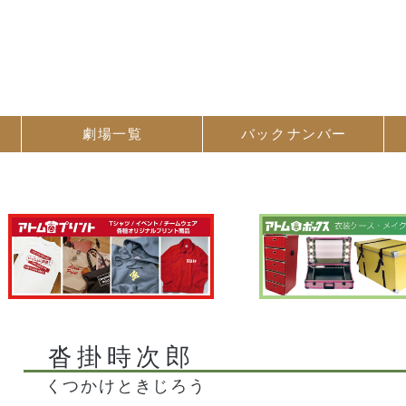
劇場一覧
バック
ナンバー
沓掛時次郎
くつかけときじろう