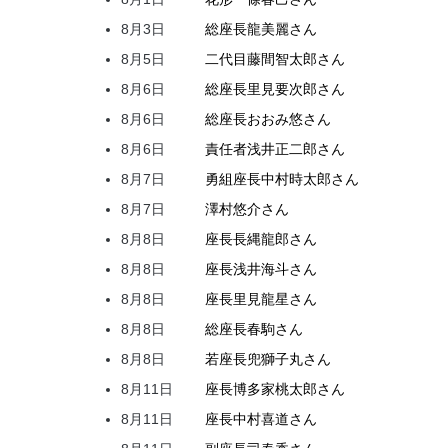
8月3日
総座長
龍
美麗
さん
8月5日
二代目
藤間
智太郎
さん
8月6日
総座長
里見
要次郎
さん
8月6日
総座長
おおみ
悠
さん
8月6日
責任者
浅井
正二郎
さん
8月7日
勇組座長
中村
時太郎
さん
8月7日
澤村
悠介
さん
8月8日
座長
長縄
龍郎
さん
8月8日
座長
浅井
海斗
さん
8月8日
座長
里見
龍星
さん
8月8日
総座長
春駒
さん
8月8日
若座長
兜
獅子丸
さん
8月11日
座長
博多家
桃太郎
さん
8月11日
座長
中村
喜道
さん