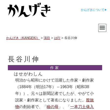
かんげきについて
かんげき（KANGEKI）
>
演目
>
は行
>
長谷川伸
長谷川伸
はせがわしん
明治から昭和にかけて活躍した作家・劇作家
（1884年（明治17年） – 1963年（昭和38
年））。元々は新聞記者でしたが、やがて小
説家・劇作家として著名になりました。
股旅
物
の創始者で、「
瞼の母
」、「
一本刀土俵入