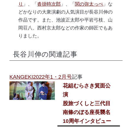
り
」、「
沓掛時次郎
」、「
関の弥太っぺ
」な
どかなりの大衆演劇の人気演目が長谷川伸の
作品です。また、池波正太郎や平岩弓枝、山
岡荘八、西村京太郎などの作家の師匠でもあ
りました。
長谷川伸の関連記事
KANGEKI2022年1・2月号
記事
花組むらさき箕面公
演
股旅づくしと三代目
南條のぼる座長襲名
10周年インタビュー