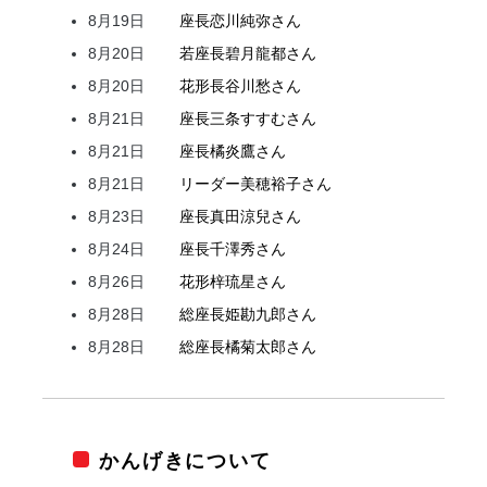
8月19日
座長
恋川
純弥
さん
8月20日
若座長
碧月
龍都
さん
8月20日
花形
長谷川
愁
さん
8月21日
座長
三条
すすむ
さん
8月21日
座長
橘
炎鷹
さん
8月21日
リーダー
美穂
裕子
さん
8月23日
座長
真田
涼兒
さん
8月24日
座長
千澤
秀
さん
8月26日
花形
梓
琉星
さん
8月28日
総座長
姫
勘九郎
さん
8月28日
総座長
橘
菊太郎
さん
かんげきについて