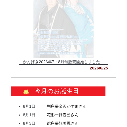
かんげき2026年7・8月号販売開始しました！
2026/6/25
今月のお誕生日
8月1日
副座長
金沢
かずま
さん
8月1日
花形
一條
春己
さん
8月3日
総座長
龍
美麗
さん