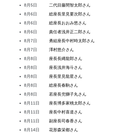
8月5日
二代目
藤間
智太郎
さん
8月6日
総座長
里見
要次郎
さん
8月6日
総座長
おおみ
悠
さん
8月6日
責任者
浅井
正二郎
さん
8月7日
勇組座長
中村
時太郎
さん
8月7日
澤村
悠介
さん
8月8日
座長
長縄
龍郎
さん
8月8日
座長
浅井
海斗
さん
8月8日
座長
里見
龍星
さん
8月8日
総座長
春駒
さん
8月8日
若座長
兜
獅子丸
さん
8月11日
座長
博多家
桃太郎
さん
8月11日
座長
中村
喜道
さん
8月11日
副座長
司
春香
さん
8月14日
花形
森
栄都
さん