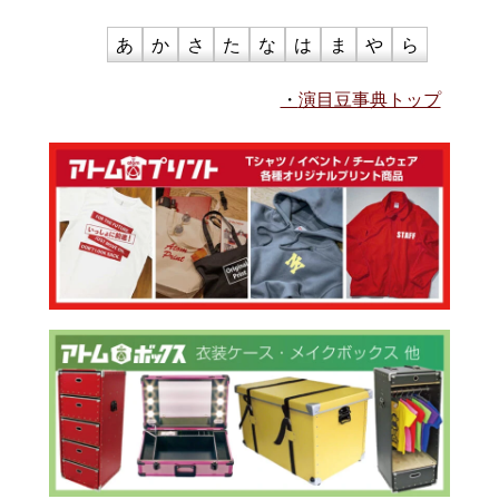
あ
か
さ
た
な
は
ま
や
ら
演目豆事典トップ