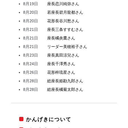
8月19日
座長
恋川
純弥
さん
8月20日
若座長
碧月
龍都
さん
8月20日
花形
長谷川
愁
さん
8月21日
座長
三条
すすむ
さん
8月21日
座長
橘
炎鷹
さん
8月21日
リーダー
美穂
裕子
さん
8月23日
座長
真田
涼兒
さん
8月24日
座長
千澤
秀
さん
8月26日
花形
梓
琉星
さん
8月28日
総座長
姫
勘九郎
さん
8月28日
総座長
橘
菊太郎
さん
かんげきについて