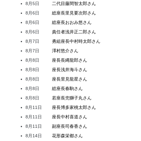
8月5日
二代目
藤間
智太郎
さん
8月6日
総座長
里見
要次郎
さん
8月6日
総座長
おおみ
悠
さん
8月6日
責任者
浅井
正二郎
さん
8月7日
勇組座長
中村
時太郎
さん
8月7日
澤村
悠介
さん
8月8日
座長
長縄
龍郎
さん
8月8日
座長
浅井
海斗
さん
8月8日
座長
里見
龍星
さん
8月8日
総座長
春駒
さん
8月8日
若座長
兜
獅子丸
さん
8月11日
座長
博多家
桃太郎
さん
8月11日
座長
中村
喜道
さん
8月11日
副座長
司
春香
さん
8月14日
花形
森
栄都
さん