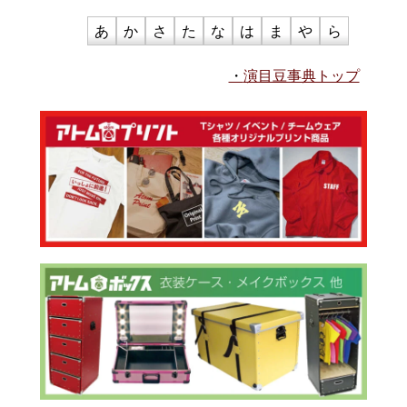
あ
か
さ
た
な
は
ま
や
ら
演目豆事典トップ