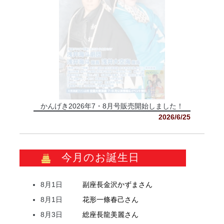
かんげき2026年7・8月号販売開始しました！
2026/6/25
今月のお誕生日
8月1日
副座長
金沢
かずま
さん
8月1日
花形
一條
春己
さん
8月3日
総座長
龍
美麗
さん