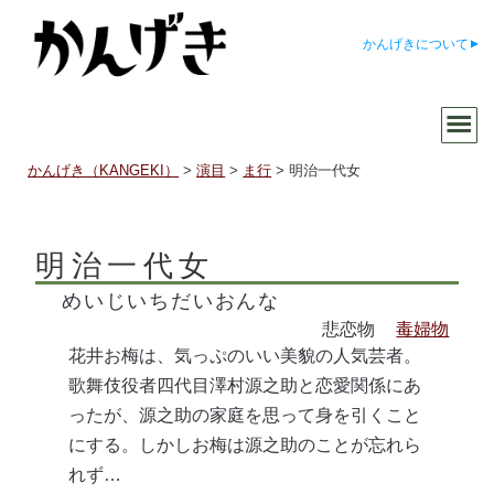
かんげきについて
かんげき（KANGEKI）
>
演目
>
ま行
>
明治一代女
明治一代女
めいじいちだいおんな
悲恋物
毒婦物
花井お梅は、気っぷのいい美貌の人気芸者。
歌舞伎役者四代目澤村源之助と恋愛関係にあ
ったが、源之助の家庭を思って身を引くこと
にする。しかしお梅は源之助のことが忘れら
れず…