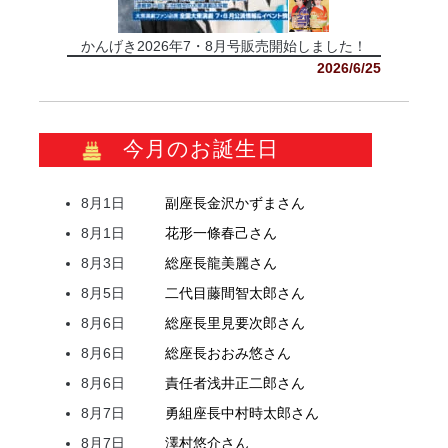
かんげき2026年7・8月号販売開始しました！
2026/6/25
今月のお誕生日
8月1日
副座長
金沢
かずま
さん
8月1日
花形
一條
春己
さん
8月3日
総座長
龍
美麗
さん
8月5日
二代目
藤間
智太郎
さん
8月6日
総座長
里見
要次郎
さん
8月6日
総座長
おおみ
悠
さん
8月6日
責任者
浅井
正二郎
さん
8月7日
勇組座長
中村
時太郎
さん
8月7日
澤村
悠介
さん