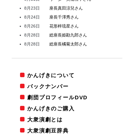
8月23日
座長
真田
涼兒
さん
8月24日
座長
千澤
秀
さん
8月26日
花形
梓
琉星
さん
8月28日
総座長
姫
勘九郎
さん
8月28日
総座長
橘
菊太郎
さん
かんげきについて
バックナンバー
劇団プロフィールDVD
かんげきのご購入
大衆演劇とは
大衆演劇豆辞典