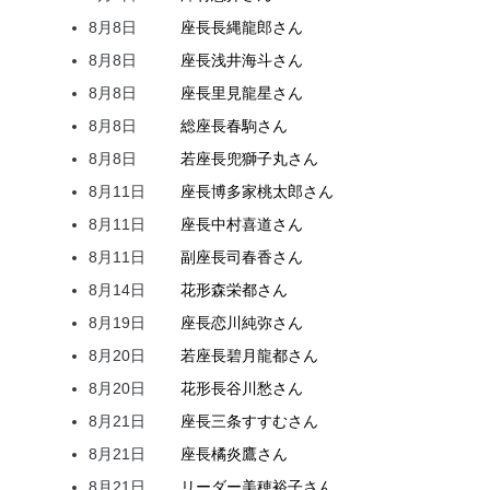
8月8日
座長
長縄
龍郎
さん
8月8日
座長
浅井
海斗
さん
8月8日
座長
里見
龍星
さん
8月8日
総座長
春駒
さん
8月8日
若座長
兜
獅子丸
さん
8月11日
座長
博多家
桃太郎
さん
8月11日
座長
中村
喜道
さん
8月11日
副座長
司
春香
さん
8月14日
花形
森
栄都
さん
8月19日
座長
恋川
純弥
さん
8月20日
若座長
碧月
龍都
さん
8月20日
花形
長谷川
愁
さん
8月21日
座長
三条
すすむ
さん
8月21日
座長
橘
炎鷹
さん
8月21日
リーダー
美穂
裕子
さん