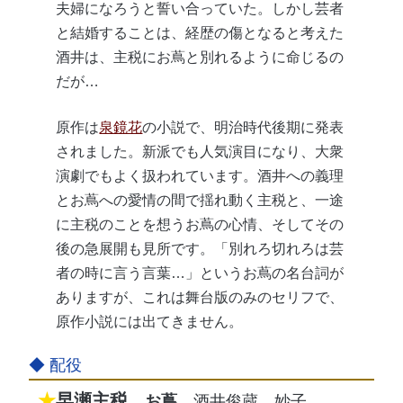
夫婦になろうと誓い合っていた。しかし芸者
と結婚することは、経歴の傷となると考えた
酒井は、主税にお蔦と別れるように命じるの
だが…
原作は
泉鏡花
の小説で、明治時代後期に発表
されました。新派でも人気演目になり、大衆
演劇でもよく扱われています。酒井への義理
とお蔦への愛情の間で揺れ動く主税と、一途
に主税のことを想うお蔦の心情、そしてその
後の急展開も見所です。「別れろ切れろは芸
者の時に言う言葉…」というお蔦の名台詞が
ありますが、これは舞台版のみのセリフで、
原作小説には出てきません。
早瀬主税
お蔦
酒井俊蔵
妙子