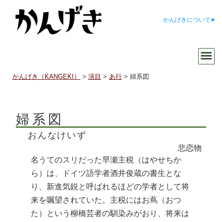
かんげきについて
かんげき（KANGEKI）
>
演目
>
あ行
>
婦系図
婦系図
おんなけいず
悲恋物
名うてのスリだった早瀬主税（はやせちか
ら）は、ドイツ語学者酒井俊蔵の書生とな
り、新進気鋭と呼ばれるほどの学者として将
来を嘱望されていた。主税にはお蔦（おつ
た）という柳橋芸者の馴染みがおり、将来は